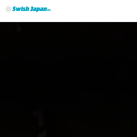
Warning: Undefined property: stdClass::$user_login in
/virtual/htdocs/swish-japan/_app/wp-
content/themes/swish/functions.php on line 6