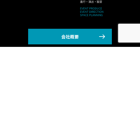
会社概要
技術部
映像作品におけるカメラ、オーディオ、特殊機材等をトップレベ
ルの技術でお届け致します。
特にバラエティ番組の収録には自信を持っております。