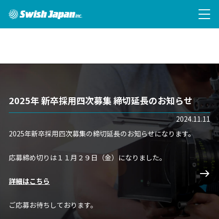
Warning: Undefined property: stdClass::$user_login in
/virtual/htdocs/swish-japan/_app/wp-
content/themes/swish/functions.php on line 6
2025年 新卒採用四次募集 締切延長のお知らせ
2024.11.11
2025年新卒採用四次募集の締切延長のお知らせになります。
Home
応募締め切りは１１月２９日（金）になりました。
会社概要
詳細はこちら
技術
ご応募お待ちしております。