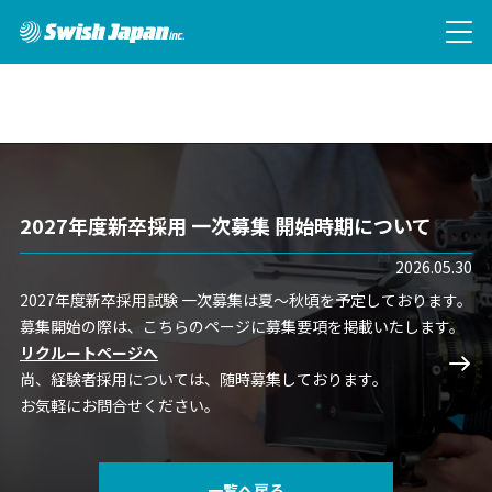
Warning: Undefined property: stdClass::$user_login in
/virtual/htdocs/swish-japan/_app/wp-
content/themes/swish/functions.php on line 6
2027年度新卒採用 一次募集 開始時期について
2026.05.30
2027年度新卒採用試験 一次募集は夏～秋頃を予定しております。
Home
募集開始の際は、こちらのページに募集要項を掲載いたします。
リクルートページへ
尚、経験者採用については、随時募集しております。
会社概要
お気軽にお問合せください。
技術
一覧へ戻る